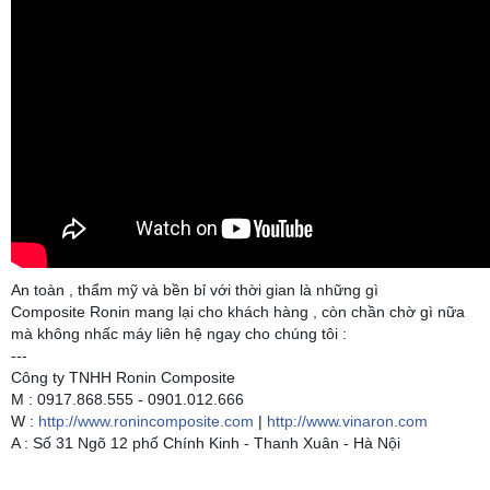
An toàn , thẩm mỹ và bền bỉ với thời gian là những gì
Composite Ronin mang lại cho khách hàng , còn chần chờ gì nữa
mà không nhấc máy liên hệ ngay cho chúng tôi :
---
Công ty TNHH Ronin Composite
M : 0917.868.555 - 0901.012.666
W :
http://www.ronincomposite.com
|
http://www.vinaron.com
A : Số 31 Ngõ 12 phố Chính Kinh - Thanh Xuân - Hà Nội