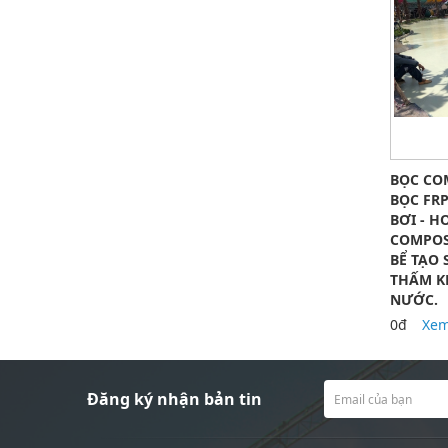
BỌC COM
BỌC FR
BƠI - H
COMPOS
BỂ TẠO 
THẤM K
NƯỚC.
0đ
Xem
Đăng ký nhận bản tin