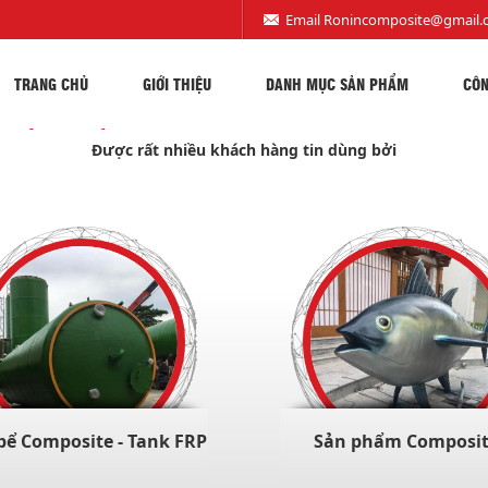
Email
Ronincomposite@gmail.
TRANG CHỦ
GIỚI THIỆU
DANH MỤC SẢN PHẨM
CÔN
DỊCH VỤ RONIN COMPOSITE CUNG CẤP
Được rất nhiều khách hàng tin dùng bởi
bể Composite - Tank FRP
Sản phẩm Composi