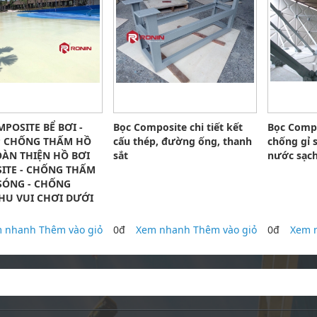
POSITE BỂ BƠI -
Bọc Composite chi tiết kết
Bọc Comp
P CHỐNG THẤM HỒ
cấu thép, đường ống, thanh
chống gỉ 
OÀN THIỆN HỒ BƠI
sắt
nước sạc
ITE - CHỐNG THẤM
SÓNG - CHỐNG
HU VUI CHƠI DƯỚI
 nhanh
Thêm vào giỏ
0đ
Xem nhanh
Thêm vào giỏ
0đ
Xem 