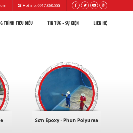
com
Hotline:
0917.868.555
G TRÌNH TIÊU BIỂU
TIN TỨC - SỰ KIỆN
LIÊN HỆ
te
Sơn Epoxy - Phun Polyurea