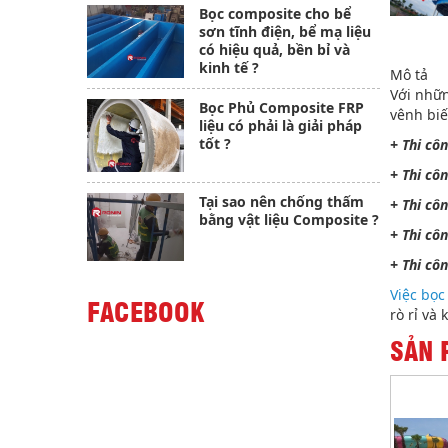
Bọc composite cho bể
sơn tĩnh điện, bể mạ liệu
có hiệu quả, bền bỉ và
kinh tế ?
Mô tả
Với nhữn
Bọc Phủ Composite FRP
vênh biế
liệu có phải là giải pháp
tốt ?
+ Thi cô
+ Thi cô
Tại sao nên chống thấm
+ Thi cô
bằng vật liệu Composite ?
+ Thi cô
+ Thi cô
Việc bọc
FACEBOOK
rò rỉ và
SẢN 