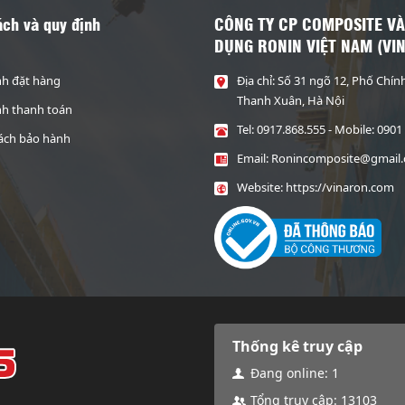
ách và quy định
CÔNG TY CP COMPOSITE VÀ
DỤNG RONIN VIỆT NAM (VI
nh đặt hàng
Địa chỉ: Số 31 ngõ 12, Phố Chín
Thanh Xuân, Hà Nội
nh thanh toán
Tel:
0917.868.555
- Mobile:
0901
ách bảo hành
Email:
Ronincomposite@gmail
Website:
https://vinaron.com
Thống kê truy cập
Đang online:
1
Tổng truy cập:
13103