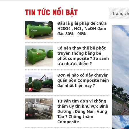
TIN TỨC NỔI BẬT
Trang c
Đâu là giải pháp để chứa
H2SO4 , HCl , NaOH đậm
đặc 80% - 98%
Có nên thay thế bể phốt
truyền thống bằng bể
phốt composite ? So sánh
ưu nhược điểm ?
Đơn vị nào có dây chuyền
quấn bồn Composite hiện
đại nhất hiện nay ?
Tư vấn tìm đơn vị chống
thấm uy tín khu vực Bình
Dương , Đồng Nai , Vũng
Tàu ? Chống thấm
Composite