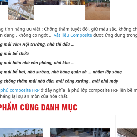
g tính năng ưu việt : Chống thấm tuyệt đối, giữ màu sắc, không 
n dạng , không co ngót ...
Vật liệu Composite
được ứng dụng trong 
ng mái vòm Hội trường, nhà thi đấu ...
ng mái bể chứa
ng mái hiên nhà văn phòng, nhà kho ...
ng mái bể bơi, nhà xưởng, nhà hàng quán xá ... nhằm lấy sáng
ng chống thấm mái nhà dân, mái công xưởng , mái nhà máy
 phủ composite FRP
ở đây nghĩa là phủ lớp composite FRP lên bề 
 kháng lại sự ăn mòn của hóa chất.
PHẨM CÙNG DANH MỤC